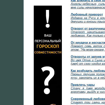
Как влюбить в себя п
Ангелы небесные, силы
мне силы нечеловеческ
Любовный приворот
Издавна на Руси в но
девушки и юноши прыга
Отворот от разлучни
Отворот начитывают
любимого. Как только 
От неудачи и несчаст
Ломают семь веток с 
этом: "На море-океане
Отвороты от запоев м
Во имя Отца и Сына и
(имя) от сего угодол в
Как возбудить любов
Парных лягушек полож
кучи, закопать их в не
Привлечь чары
Стану я (имя молодца
воротами, выйду в чис
Современный любовн
Ставят три свечи на