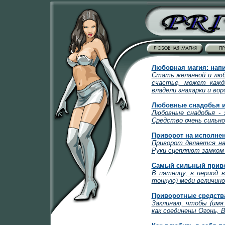
Любовная магия: напи
Стать желанной и люб
счастье, может кажд
владели знахарки и во
Любовные снадобья 
Любовные снадобья - 
Средство очень сильно
Приворот на исполне
Приворот делается на
Руки сцепляют замком
Самый сильный прив
В пятницу, в период 
тонкую) меди величино
Приворотные средств
Заклинаю, чтобы (имя
как соединены Огонь, В